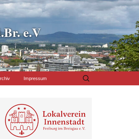
.Br. e.V
Suchen
rchiv
Impressum
nach:
d um den
Datenschutzerklärung
n und LV-
ur
ung sowie
ellen
nnenstadt