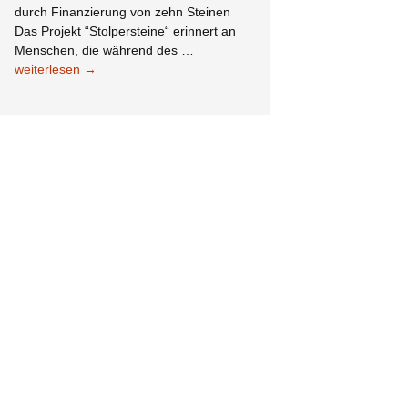
durch Finanzierung von zehn Steinen
Das Projekt “Stolpersteine“ erinnert an
Der
Menschen, die während des …
Lokalverein
weiterlesen
→
unterstützt
das
Projekt
“Stolpersteine“