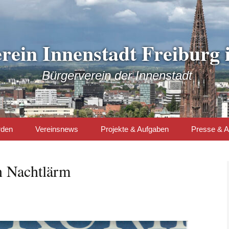
rein Innenstadt Freiburg i
Bürgerverein der Innenstadt
rden
Vereinsnews
Projekte & Aufgaben
Presse & A
Mitglieder-Newsletter
Der Weg ist frei zu
Presse run
einem Spielplatz im
Lokalverei
n Nachtlärm
Colombipark!
Themen
Projekte & Aufgaben
Umfrage z
Lärmbelast
den Lärmqu
Stadtteilleitlinien STELL
– eine lange Baustelle
Expertise I