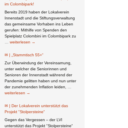
am
im Colombipark!
Adelhauserplatz
Bereits 2019 haben der Lokalverein
in
Innenstadt und die Stiftungsverwaltung
der
das gemeinsame Vorhaben ins Leben
Innenstadt
gerufen: Mithilfe von Spenden den
Spielplatz Colombini im Colombipark zu
Der
…
weiterlesen
→
Weg
ist
„Stammtisch 55+“
frei
Zur Überwindung der Vereinsamung,
zu
unter welcher die Seniorinnen und
einem
Senioren der Innenstadt während der
Spielplatz
Pandemie gelitten haben und nun unter
im
„Stammtisch
der zunehmenden Inflation leiden, …
Colombipark!
55+“
weiterlesen
→
Der Lokalverein unterstützt das
Projekt “Stolpersteine“
Gegen das Vergessen – der LVI
unterstützt das Projekt “Stolpersteine“