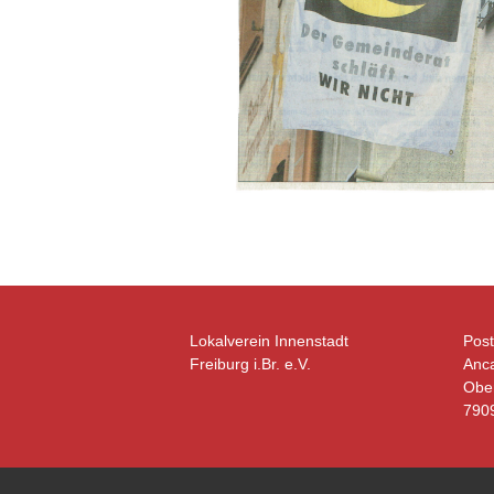
Lokalverein Innenstadt
Post
Freiburg i.Br. e.V.
Anca
Ober
7909