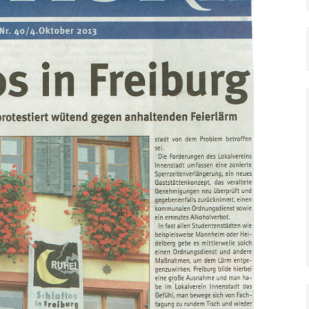
Ost
Stolpersteine – gegen
das Vergessen
Oberstadt
Entwicklun
A860 – Stadttunnel
Freiburg
Archiv Ver
Förderantrag Urbane
Sicherheitsräume –
FreiburgRESIST
Oberlindenhock