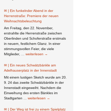
Ein funkelnder Abend in der
Herrenstraße: Premiere der neuen
Weihnachtsbeleuchtung
Am Freitag, den 22. November,
erstrahlte die Herrenstraße zwischen
Oberlinden und Schoferstraße erstmals
in neuem, festlichem Glanz. In einer
stimmungsvollen Feier, die viele
Ein
Mitglieder, …
weiterlesen
→
funkelnder
Abend
Ein neues Schwätzbänkle am
in
Adelhauserplatz in der Innenstadt
der
Mit einem lustigen Sketch wurde am 20.
Herrenstraße:
9. 24 das zweite Schwätzbänkle in der
Premiere
Innenstadt eingeweiht. Nachdem die
der
Einweihung des ersten Bänkles im
neuen
Ein
Stadtgarten …
weiterlesen
→
Weihnachtsbeleuchtung
neues
Schwätzbänkle
Der Weg ist frei zu einem Spielplatz