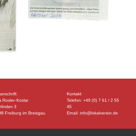
anschrift:
Kontakt
 Rosler-Koslar
Telefon: +49 (0) 7 61 / 2 55
linden 3
45
8 Freiburg im Breisgau
Email: info@lokalverein.de